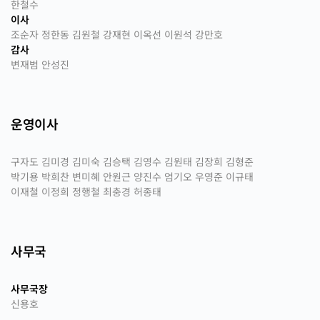
한철수
이사
조순자 정한동 김원철 강재현 이옥선 이원석 강만호
감사
변재범 안성진
운영이사
구자도 김미경 김미숙 김승택 김영수 김원태 김장희 김형준
박기용 박희찬 변미혜 안원근 양진수 엄기오 우영준 이규태
이재철 이정희 정행철 최충경 허종태
사무국
사무국장
신용호