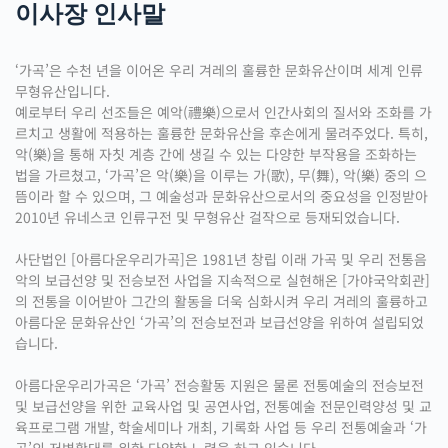
이사장 인사말
‘가곡’은 수천 년을 이어온 우리 겨레의 훌륭한 문화유산이며 세계 인류
무형유산입니다.
예로부터 우리 선조들은 예악(禮樂)으로서 인간사회의 질서와 조화를 가
르치고 생활에 적용하는 훌륭한 문화유산을 후손에게 물려주었다. 특히,
악(樂)을 통해 자칫 계층 간에 생길 수 있는 다양한 부작용을 조화하는
법을 가르쳤고, ‘가곡’은 악(樂)을 이루는 가(歌), 무(舞), 악(樂) 중의 으
뜸이라 할 수 있으며, 그 예술성과 문화유산으로서의 중요성을 인정받아
2010년 유네스코 인류구전 및 무형유산 걸작으로 등재되었습니다.
사단법인 [아름다운우리가곡]은 1981년 창립 이래 가곡 및 우리 전통음
악의 보급선양 및 전승보전 사업을 지속적으로 실현해온 [가야국악회관]
의 전통을 이어받아 그간의 활동을 더욱 심화시켜 우리 겨레의 훌륭하고
아름다운 문화유산인 ‘가곡’의 전승보전과 보급선양을 위하여 설립되었
습니다.
아름다운우리가곡은 ‘가곡’ 전승활동 지원은 물론 전통예술의 전승보전
및 보급선양을 위한 교육사업 및 공연사업, 전통예술 전문인력양성 및 교
육프로그램 개발, 학술세미나 개최, 기록화 사업 등 우리 전통예술과 ‘가