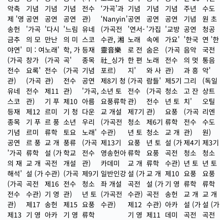
악축
기념
기념
기념
전수
‘가곡’과
기념
기념
기념
주년
수도
제 '영
공연
공연
공연
관)
‘Nanyin’
공연
공연
공연
기념
원 초
송헌
'가곡
'다시
'느림
유네
(가곡전
'연서-
'가집
'교방
공연
청공
금추
의 모
만난
의 미
스코
수관, 湘
노래
속에
가요'
'한국
연 '한
야연'
미 : 여
노래'
학, 가
등재
靈音樂
로 전
숨은
(가곡
음악
국전
(가곡
창가
(가곡
곡'
종목
社_싱가
한 편
노래
전수
의 멋
통음
전수
요록'
전수
(가곡
기념
포르)
지'
와 사
관)
과 흥
악'
관)
(가곡
관)
전수
공연
제8기 청
(가곡
람들'
제5기
그리
(독일
유네
전수
제11
관)
'가곡,
소년 토
전수
(가곡
청소
고 잔
상트
스코
관)
기 푸
제10
아름
요풍류학
관)
전수
년 토
치'
오틸
등재
제12
르미
기 청
다운
교 개설
제7기
관)
요풍
(가곡
리엔
종목
기 푸
르 풍
소년
우리
(가곡전
청소
제6기
류학
전수
수도
기념
르미
류학
토요
노래'
수관)
년 토
청소
교 개
관)
원)
공연
르 풍
교 개
풍류
(가곡
제13기
요풍
년 토
설 (가
제4기
제3기
'가곡
류학
설 (가
학교
전수
영송헌아
류학
요풍
곡전
청소
청소
의 재
교 개
곡전
개설
관)
카데미
교 개
류학
수관)
년 토
년 토
해석'
설 (가
수관)
(가곡
제9기
일반인강
설 (가
교 개
제10
요풍
요풍
(가곡
곡전
제16
전수
청소
좌 개설
곡전
설 (가
기 영
류학
류학
전수
수관)
기 영
관)
년 토
(가곡전
수관)
곡전
송헌
교 개
교 개
관)
제17
송헌
제15
요풍
수관)
제12
수관)
아카
설 (가
설 (가
제13
기 영
아카
기 영
류학
기 영
제11
데미
곡전
곡전