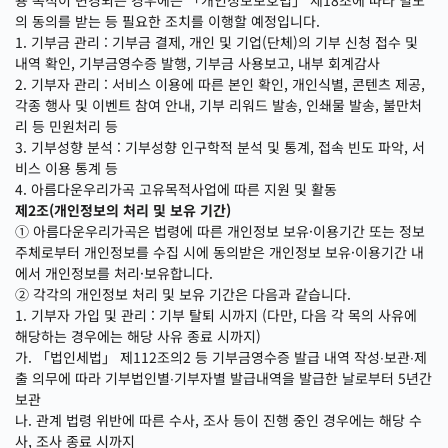
용 목적이 변경되는 경우에는 「개인정보보호법」 제18조에 따라 별도
의 동의를 받는 등 필요한 조치를 이행할 예정입니다.
1. 기부금 관리 : 기부금 결제, 개인 및 기업(단체)의 기부 신청 접수 및
내역 확인, 기부금영수증 발행, 기부금 사용보고, 내부 회계감사
2. 기부자 관리 : 서비스 이용에 따른 본인 확인, 개인식별, 콘텐츠 제공,
각종 행사 및 이벤트 참여 안내, 기부 리워드 발송, 인쇄물 발송, 불만처
리 등 민원처리 등
3. 기부성향 분석 : 기부성향 인구학적 분석 및 통계, 접속 빈도 파악, 서
비스 이용 통계 등
4. 아름다운우리가곡 고유목적사업에 따른 지원 및 활동
제2조(개인정보의 처리 및 보유 기간)
① 아름다운우리가곡은 법령에 따른 개인정보 보유·이용기간 또는 정보
주체로부터 개인정보를 수집 시에 동의받은 개인정보 보유·이용기간 내
에서 개인정보를 처리·보유합니다.
② 각각의 개인정보 처리 및 보유 기간은 다음과 같습니다.
1. 기부자 가입 및 관리 : 기부 탈퇴 시까지 (다만, 다음 각 목의 사유에
해당하는 경우에는 해당 사유 종료 시까지)
가. 「법인세법」 제112조의2 등 기부금영수증 발급 내역 작성∙보관∙제
출 의무에 따라 기부법인별∙기부자별 발급내역을 발급한 날로부터 5년간
보관
나. 관계 법령 위반에 따른 수사, 조사 등이 진행 중인 경우에는 해당 수
사, 조사 종료 시까지